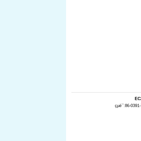
EC
çµè¯:86-0391