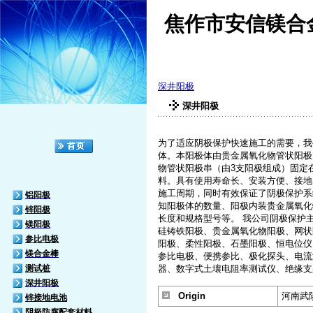
焦作市安信镁合
深井阳极
深井阳极
为了适应阴极保护快速施工的需要，我
体。本阳极体由贵金属氧化物管状阳极
物管状阳极串（由3支阳极组成）固定
料。具有使用寿命长、安装方便、接地
施工周期，同时有效保证了阴极保护系
铝阳极
知阳极体的数量、阳极内装贵金属氧化
锌阳极
长度和规格型号等。 我公司阴极保护
镁阳极
硅铸铁阳极、贵金属氧化物阳极、网状
参比电极
阳极、柔性阳极、石墨阳极、恒电位仪
镁合金棒
参比电极、便携参比、极化探头、电流
测试桩
器、数字式土壤电阻率测试仪、绝缘支
深井阳极
Origin
河南武
锌接地电池
阴极防腐配套材料