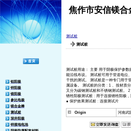
焦作市安信镁合
测试桩
测试桩
测试桩用途： 主要 用于阴极保护参
能沿线布设。 测试桩可用于管道电位
干扰的测试。 测试桩是一种专门用于
铝阳极
属设备。 测试桩的分类 : 1 、按材
锌阳极
又分为碳钢测试桩和不锈钢测试桩。 2 、
镁阳极
牺牲阳极测试桩 : 用于连接牺牲阳极 ,
参比电极
● 保护效果测试桩 : 连接测试片
镁合金棒
测试桩
Origin
河南武
深井阳极
锌接地电池
阴极防腐配套材料