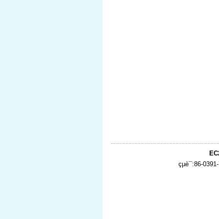
EC
çµè¯:86-0391